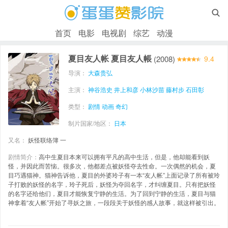

首页
电影
电视剧
综艺
动漫
夏目友人帐 夏目友人帳
(2008)
9.4
导演：
大森贵弘
主演：
神谷浩史
井上和彦
小林沙苗
藤村步
石田彰
类型：
剧情
动画
奇幻
制片国家/地区：
日本
又名：
妖怪联络簿 一
剧情简介：
高中生夏目本来可以拥有平凡的高中生活，但是，他却能看到妖
怪，并因此而苦恼。很多次，他都差点被妖怪夺去性命。一次偶然的机会，夏
目巧遇猫神。猫神告诉他，夏目的外婆玲子有一本“友人帐”上面记录了所有被玲
子打败的妖怪的名字，玲子死后，妖怪为夺回名字，才纠缠夏目。只有把妖怪
的名字还给他们，夏目才能恢复宁静的生活。为了回到宁静的生活，夏目与猫
神拿着“友人帐”开始了寻妖之旅，一段段关于妖怪的感人故事，就这样被引出。