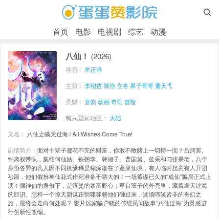

首页
电影
电视剧
综艺
动漫
八仙！
(2026)
导演：
牟正洋
主演：
李绍哲
陈浩
立冬
果子哥哥
董天弋
类型：
喜剧
动画
奇幻
冒险
制片国家/地区：
大陆
又名：
八仙之瞒天过海 / All Wishes Come True!
剧情简介：
面对十辈子都花不完的财富，你敢不敢赌上一切搏一回？吕洞宾、
钟离权带队，集结何仙姑、铁拐李、韩湘子、曹国舅、蓝采和与张果老，八个
身份各异的凡人因不同机缘稀里糊涂凑在了蓬莱仙境，有人临时起意有人开团
秒跟，他们假扮神仙花式作死准备干票大的！一场蓄谋已久的“成仙”骗局正式上
演！假神仙的身份下，是滚烫的暴富野心；草台班子的外壳里，藏着瞒天过海
的胆识。怎料一个惊天阴谋正悄咪咪朝他们砸过来，这场啼笑皆非的奇幻之
旅，最终会走向何处呢？ 影片以家喻户晓的传统民间故事“八仙过海”为灵感进
行创新性改编。