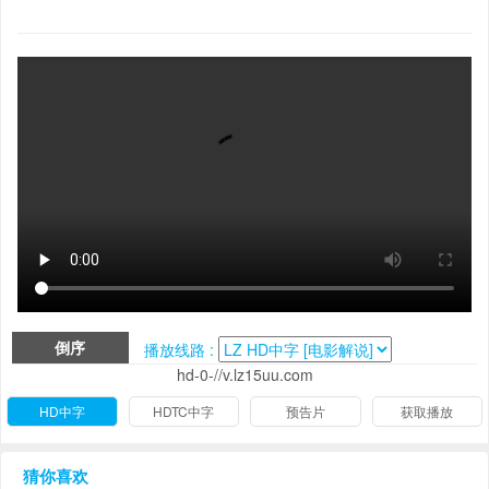
倒序
播放线路 :
hd-0-//v.lz15uu.com
HD中字
HDTC中字
预告片
获取播放
猜你喜欢