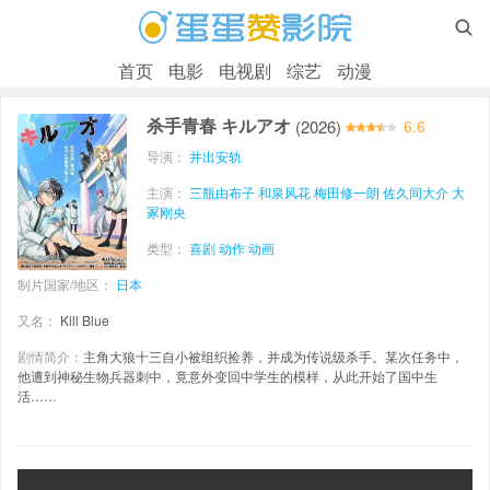

首页
电影
电视剧
综艺
动漫
杀手青春 キルアオ
(2026)
6.6
导演：
井出安轨
主演：
三瓶由布子
和泉风花
梅田修一朗
佐久间大介
大
冢刚央
类型：
喜剧
动作
动画
制片国家/地区：
日本
又名：
Kill Blue
剧情简介：
主角大狼十三自小被组织捡养，并成为传说级杀手。某次任务中，
他遭到神秘生物兵器刺中，竟意外变回中学生的模样，从此开始了国中生
活……