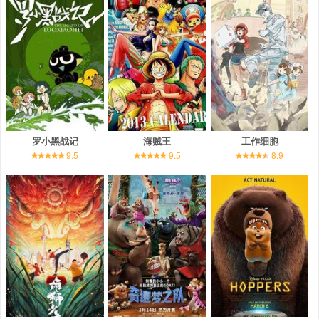
罗小黑战记
海贼王
工作细胞
9.5
9.5
8.9