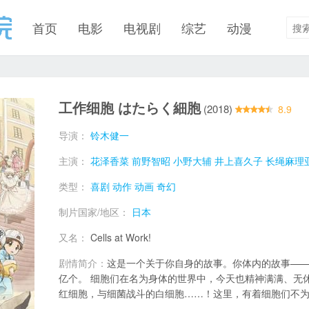
首页
电影
电视剧
综艺
动漫
工作细胞 はたらく細胞
(2018)
8.9
导演：
铃木健一
主演：
花泽香菜
前野智昭
小野大辅
井上喜久子
长绳麻理
类型：
喜剧
动作
动画
奇幻
制片国家/地区：
日本
又名：
Cells at Work!
剧情简介：
这是一个关于你自身的故事。你体内的故事——。
亿个。 细胞们在名为身体的世界中，今天也精神满满、无
红细胞，与细菌战斗的白细胞……！这里，有着细胞们不