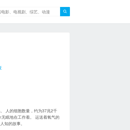

亚
 人的细胞数量，约为37兆2千
休无眠地在工作着。 运送着氧气的
为人知的故事。