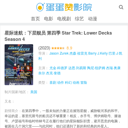

首页
电影
电视剧
综艺
动漫
星际迷航：下层舰员 第四季 Star Trek: Lower Decks
Season 4
(2023)
8.9
导演：
Jason Zurek 杰森·祖雷克
Barry J.Kelly 巴里·J·凯
利
主演：
尤金·科德罗
达恩·刘易斯
陶尼·纽萨姆
杰瑞·奥康
奈尔
杰克·奎德
类型：
喜剧
动作
科幻
动画
冒险
制片国家/地区：
美国
又名：
剧情简介：
在第四季中，一股未知的力量正在摧毁星舰，威胁银河系的和平。
幸运的是，塞里托斯号的船员还不够重要！相反，水手号、博伊姆勒号、滕迪
号、卢瑟福号和临时特林号正在履行他们的星际舰队职责，避开恶意的电脑，
被困在几个洞穴里——与此同时，他们还遇到了新的和经典的外星人。