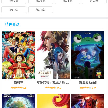
第06集
第05集
第04集
第03集
第02集
第01集
猜你喜欢
海贼王
英雄联盟：双城之战 第一季
玩具总动员5
9.5
9.0
8.0