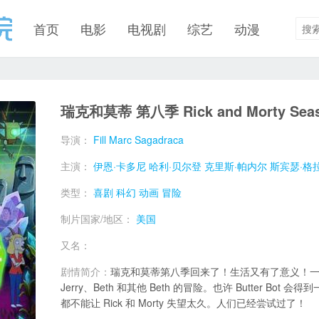
首页
电影
电视剧
综艺
动漫
瑞克和莫蒂 第八季 Rick and Morty Seas
导演：
Fill Marc Sagadraca
主演：
伊恩·卡多尼
哈利·贝尔登
克里斯·帕内尔
斯宾瑟·格
类型：
喜剧
科幻
动画
冒险
制片国家/地区：
美国
又名：
剧情简介：
瑞克和莫蒂第八季回来了！生活又有了意义！一切
Jerry、Beth 和其他 Beth 的冒险。也许 Butter B
都不能让 Rick 和 Morty 失望太久。人们已经尝试过了！