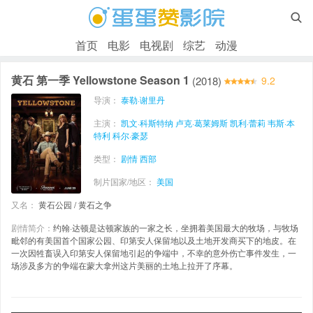

首页
电影
电视剧
综艺
动漫
黄石 第一季 Yellowstone Season 1
(2018)
9.2
导演：
泰勒·谢里丹
主演：
凯文·科斯特纳
卢克·葛莱姆斯
凯利·蕾莉
韦斯·本
特利
科尔·豪瑟
类型：
剧情
西部
制片国家/地区：
美国
又名：
黄石公园 / 黄石之争
剧情简介：
约翰·达顿是达顿家族的一家之长，坐拥着美国最大的牧场，与牧场
毗邻的有美国首个国家公园、印第安人保留地以及土地开发商买下的地皮。在
一次因牲畜误入印第安人保留地引起的争端中，不幸的意外伤亡事件发生，一
场涉及多方的争端在蒙大拿州这片美丽的土地上拉开了序幕。