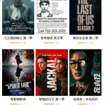
七王国的骑士 第一季
怪奇物语 第五季
最后生还者 第二季
8.8
9.2
6.5
暗影蜘蛛侠
豺狼的日子 第一季
金特务：本色回归
7.2
8.8
7.7