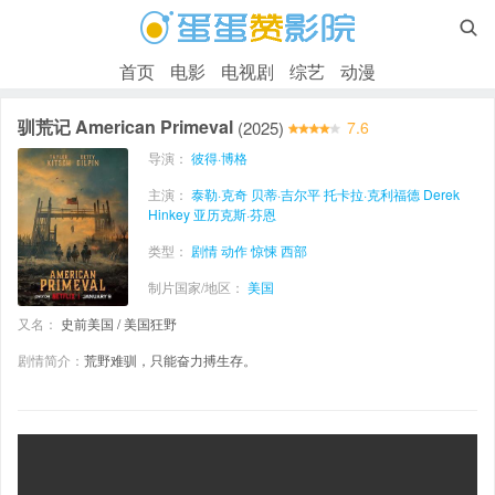

首页
电影
电视剧
综艺
动漫
驯荒记 American Primeval
(2025)
7.6
导演：
彼得·博格
主演：
泰勒·克奇
贝蒂·吉尔平
托卡拉·克利福德
Derek
Hinkey
亚历克斯·芬恩
类型：
剧情
动作
惊悚
西部
制片国家/地区：
美国
又名：
史前美国 / 美国狂野
剧情简介：
荒野难驯，只能奋力搏生存。