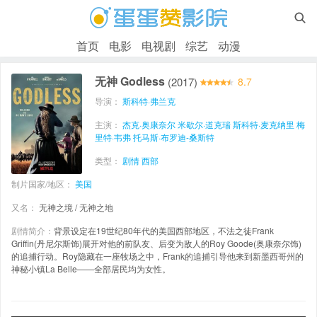

首页
电影
电视剧
综艺
动漫
无神 Godless
(2017)
8.7
导演：
斯科特·弗兰克
主演：
杰克·奥康奈尔
米歇尔·道克瑞
斯科特·麦克纳里
梅
里特·韦弗
托马斯·布罗迪-桑斯特
类型：
剧情
西部
制片国家/地区：
美国
又名：
无神之境 / 无神之地
剧情简介：
背景设定在19世纪80年代的美国西部地区，不法之徒Frank
Griffin(丹尼尔斯饰)展开对他的前队友、后变为敌人的Roy Goode(奥康奈尔饰)
的追捕行动。Roy隐藏在一座牧场之中，Frank的追捕引导他来到新墨西哥州的
神秘小镇La Belle——全部居民均为女性。