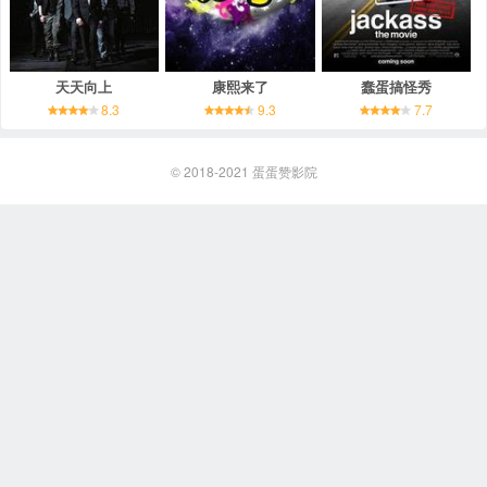
天天向上
康熙来了
蠢蛋搞怪秀
8.3
9.3
7.7
© 2018-2021
蛋蛋赞影院