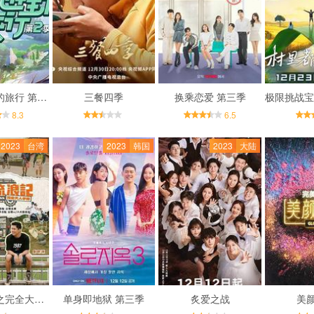
跳进地理书的旅行 第二季
三餐四季
换乘恋爱 第三季
8.3
6.5
2023
台湾
2023
韩国
2023
大陆
二呆流浪记之完全大人手册
单身即地狱 第三季
炙爱之战
美