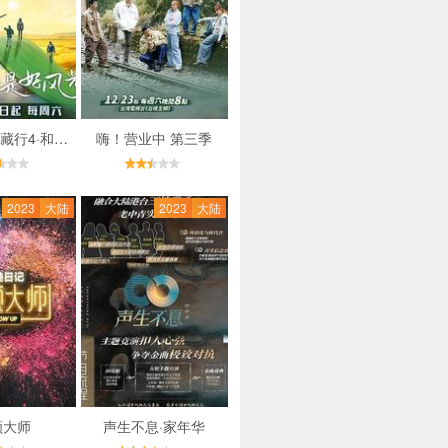
极限挑战宝藏行4·和美乡村季
嗨！营业中 第三季
2023
大陆
2023
大陆
颜大师
声生不息·家年华