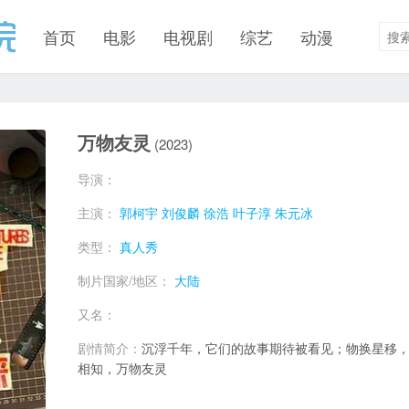
首页
电影
电视剧
综艺
动漫
万物友灵
(2023)
导演：
主演：
郭柯宇
刘俊麟
徐浩
叶子淳
朱元冰
类型：
真人秀
制片国家/地区：
大陆
又名：
剧情简介：
沉浮千年，它们的故事期待被看见；物换星移
相知，万物友灵