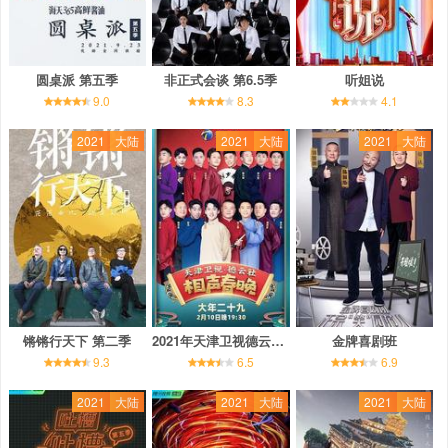
圆桌派 第五季
非正式会谈 第6.5季
听姐说
9.0
8.3
4.1
2021
大陆
2021
大陆
2021
大陆
锵锵行天下 第二季
2021年天津卫视德云社相声春晚
金牌喜剧班
9.3
6.5
6.9
2021
大陆
2021
大陆
2021
大陆