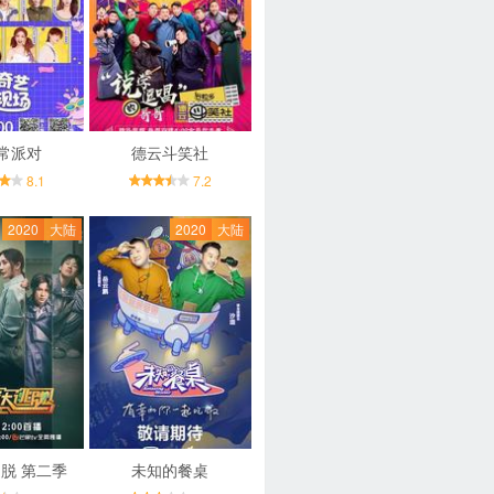
常派对
德云斗笑社
8.1
7.2
2020
大陆
2020
大陆
脱 第二季
未知的餐桌