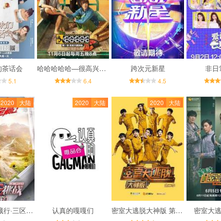
的茶话会
哈哈哈哈哈—很高兴遇到你
跨次元新星
非日
5.1
6.4
4.5
2020
大陆
2020
大陆
2020
大陆
极限挑战宝藏行·三区三州公益季
认真的嘎嘎们
密室大逃脱大神版 第二季
密室大逃