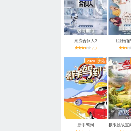
潮流合伙人2
姐妹们
7.3
2020
大陆
新手驾到