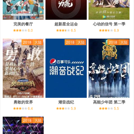
完美的餐厅
超新星全运会
心动的信号 第一季
6.0
6.5
6.9
2018
大陆
2018
大陆
2018
大陆
勇敢的世界
潮音战纪
高能少年团 第二季
6.4
5.9
5.5
2018
大陆