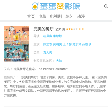

首页
电影
电视剧
综艺
动漫
完美的餐厅
(2018)
6.0
导演：
杨凤鑫
秦敏毅
主演：
陈立农
黄明昊
王子异
尤长靖
薛凯琪
类型：
真人秀
制片国家/地区：
大陆
又名：
完美餐厅进化论 / The Perfect Restaurant
剧情简介：
《完美的餐厅》包含了偶像、美食、竞技等多种元素。 在《完美的
餐厅》中，各位嘉宾将化身普通餐饮创业者，独立完成食材的选购、菜品的研
发、餐厅的清洁，甚至是烹饪食物、服务顾客、结算账款的各项工作。几位常
驻嘉宾将分成男女两队，分别经营属于自己的餐厅，并且展开餐厅经营间的全
方位比拼。