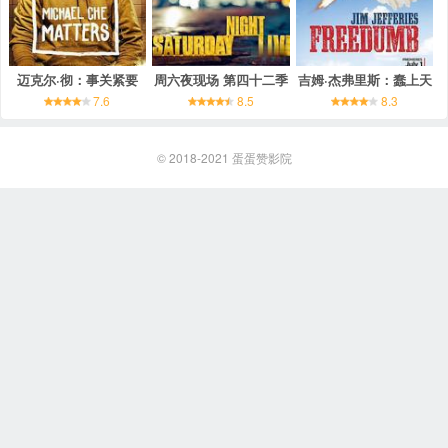
迈克尔·彻：事关紧要
周六夜现场 第四十二季
吉姆·杰弗里斯：蠢上天
7.6
8.5
8.3
© 2018-2021
蛋蛋赞影院