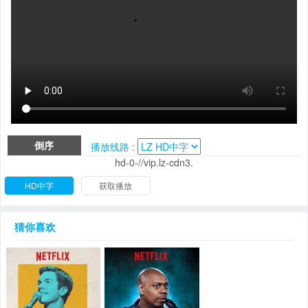
倒序
播放线路 :
hd-0-//vip.lz-cdn3.
HD中字
获取播放
猜你喜欢