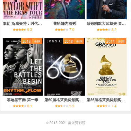
泰勒·斯威夫特：时代巡回演唱会
蕾哈娜内衣秀
致敬幽默大师戴夫·查佩尔专场
9.3
7.0
8.2
2019
美国
2018
美国
2014
美国
嘻哈星节奏 第一季
第60届格莱美奖颁奖典礼
第56届格莱美奖颁奖典礼
8.1
5.3
7.4
© 2018-2021
蛋蛋赞影院