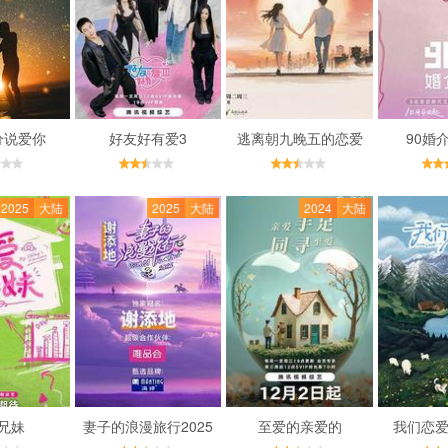
分说爱你
好友好有爱3
逃离朝九晚五的恋爱
90婚介
2025
大陆
2025
大陆
2024
大陆
兄妹
妻子的浪漫旅行2025
至爱的亲爱的
我们恋爱