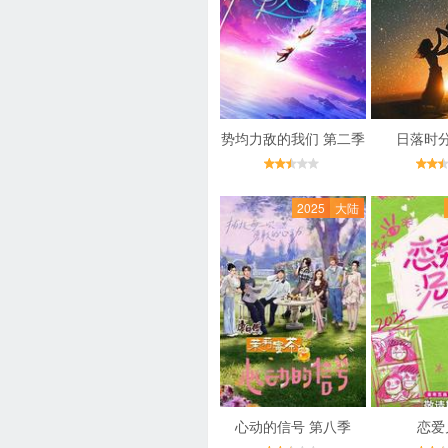
势均力敌的我们 第二季
日落时
2025
大陆
心动的信号 第八季
恋爱