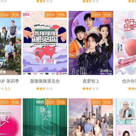
2024
大陆
2024
大陆
2024
大陆
0岁 第四季
轰隆隆隆遇见你
真爱智上
也许你
5.3
2023
大陆
2023
大陆
2022
大陆