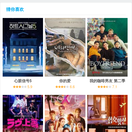
猜你喜欢
心脏信号5
你的爱
我的咖啡男友 第二季
5.9
6.6
7.1