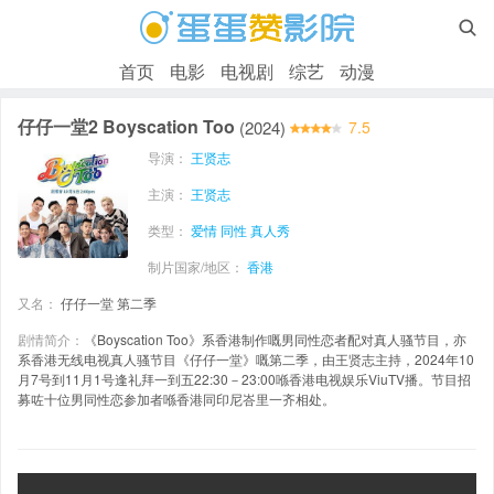

首页
电影
电视剧
综艺
动漫
仔仔一堂2 Boyscation Too
(2024)
7.5
导演：
王贤志
主演：
王贤志
类型：
爱情
同性
真人秀
制片国家/地区：
香港
又名：
仔仔一堂 第二季
剧情简介：
《Boyscation Too》系香港制作嘅男同性恋者配对真人骚节目，亦
系香港无线电视真人骚节目《仔仔一堂》嘅第二季，由王贤志主持，2024年10
月7号到11月1号逢礼拜一到五22:30－23:00喺香港电视娱乐ViuTV播。节目招
募咗十位男同性恋参加者喺香港同印尼峇里一齐相处。