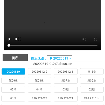
倒序
播放线路 :
20220819-0-//v7.dious.cc/
20220819
20220812-2
20220812-1
第18集
第09集
第08集
第07集
第06集
05期
04期
03期
02期
01期
E20.221028
E19.221021
E18.221014