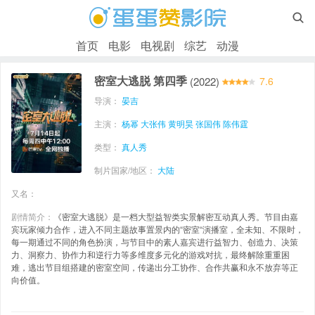

首页
电影
电视剧
综艺
动漫
密室大逃脱 第四季
(2022)
7.6
导演：
晏吉
主演：
杨幂
大张伟
黄明昊
张国伟
陈伟霆
类型：
真人秀
制片国家/地区：
大陆
又名：
剧情简介：
《密室大逃脱》是一档大型益智类实景解密互动真人秀。节目由嘉
宾玩家倾力合作，进入不同主题故事置景内的“密室“演播室，全未知、不限时，
每一期通过不同的角色扮演，与节目中的素人嘉宾进行益智力、创造力、决策
力、洞察力、协作力和逆行力等多维度多元化的游戏对抗，最终解除重重困
难，逃出节目组搭建的密室空间，传递出分工协作、合作共赢和永不放弃等正
向价值。