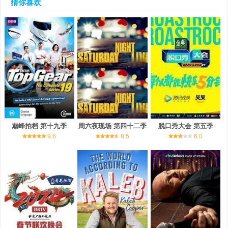
猜你喜欢
巅峰拍档 第十九季
周六夜现场 第四十二季
脱口秀大会 第五季
9.6
8.5
6.0