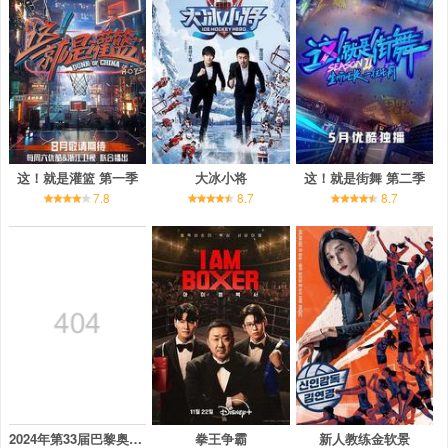
这！就是灌篮 第一季
大冰小将
这！就是街舞 第二季
7.8
8.7
8.7
2024年第33届巴黎奥运会开幕式
拳王争霸
新人教练金软景