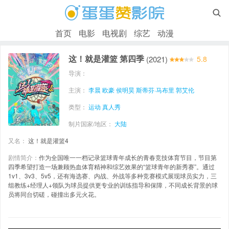

首页
电影
电视剧
综艺
动漫
这！就是灌篮 第四季
(2021)
5.8
导演：
主演：
李晨
欧豪
侯明昊
斯蒂芬·马布里
郭艾伦
类型：
运动
真人秀
制片国家/地区：
大陆
又名：
这！就是灌篮4
剧情简介：
作为全国唯一一档记录篮球青年成长的青春竞技体育节目，节目第
四季希望打造一场兼顾热血体育精神和综艺效果的“篮球青年的新秀赛”。通过
1v1、3v3、5v5，还有海选赛、内战、外战等多种竞赛模式展现球员实力，三
组教练+经理人+领队为球员提供更专业的训练指导和保障，不同成长背景的球
员将同台切磋，碰撞出多元火花。