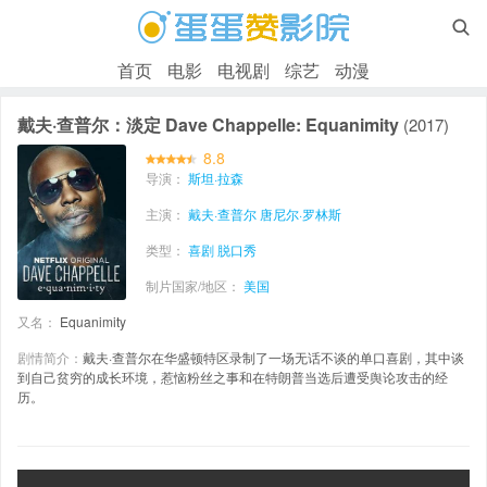

首页
电影
电视剧
综艺
动漫
戴夫·查普尔：淡定 Dave Chappelle: Equanimity
(2017)
8.8
导演：
斯坦·拉森
主演：
戴夫·查普尔
唐尼尔·罗林斯
类型：
喜剧
脱口秀
制片国家/地区：
美国
又名：
Equanimity
剧情简介：
戴夫·查普尔在华盛顿特区录制了一场无话不谈的单口喜剧，其中谈
到自己贫穷的成长环境，惹恼粉丝之事和在特朗普当选后遭受舆论攻击的经
历。