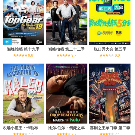
巅峰拍档 第十九季
巅峰拍档 第二十二季
脱口秀大会 第五季
9.6
9.7
6.0
农场小霸王：卡勒布的巡演告白
比尔·伯尔：倒毙之年
喜剧之王单口季 第二季
7.7
7.7
7.1