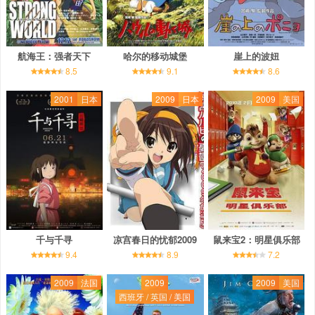
航海王：强者天下
哈尔的移动城堡
崖上的波妞
8.5
9.1
8.6
2001
日本
2009
日本
2009
美国
千与千寻
凉宫春日的忧郁2009
鼠来宝2：明星俱乐部
9.4
8.9
7.2
2009
法国
2009
2009
美国
西班牙 / 英国 / 美国