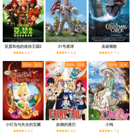
亚瑟和他的迷你王国2
51号星球
圣诞颂歌
6.7
6.8
7.4
2009
美国
2009
日本
2009
日本
小叮当与失去的宝藏
妖精的尾巴
小鸠
8.2
8.6
7.8