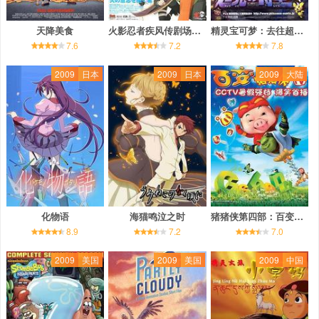
天降美食
火影忍者疾风传剧场版：火之意志的继承者
精灵宝可梦：去往超克的时空
7.6
7.2
7.8
2009
日本
2009
日本
2009
大陆
化物语
海猫鸣泣之时
猪猪侠第四部：百变猪猪侠
8.9
7.2
7.0
2009
美国
2009
美国
2009
中国