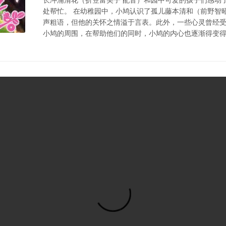
处帮忙。 在幼稚园中，小鸠认识了孤儿藤本清和（前野智
声粗语，但他的关怀之情溢于言表。此外，一些心灵曾经
小鸠的周围，在帮助他们的同时，小鸠的内心也逐渐得变