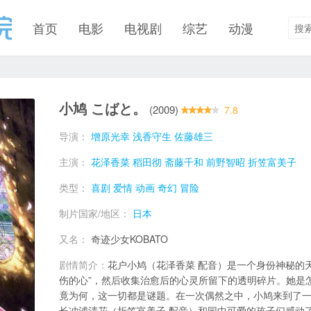
首页
电影
电视剧
综艺
动漫
小鸠 こばと。
(2009)
7.8
导演：
增原光幸
浅香守生
佐藤雄三
主演：
花泽香菜
稻田彻
斋藤千和
前野智昭
折笠富美子
类型：
喜剧
爱情
动画
奇幻
冒险
制片国家/地区：
日本
又名：
奇迹少女KOBATO
剧情简介：
花户小鸠（花泽香菜 配音）是一个身份神秘的
伤的心”，然后收集治愈后的心灵所留下的透明碎片。她是
竟为何，这一切都是谜题。在一次偶然之中，小鸠来到了
长冲浦清花（折笠富美子 配音）和园中可爱的孩子们感动