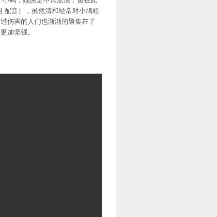
昭 配音），虽然清和经常对小鸠粗
受过伤害的人们也渐渐的聚集在了
得更加坚强。