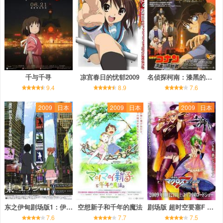
千与千寻
凉宫春日的忧郁2009
名侦探柯南：漆黑的追踪者
9.4
8.9
7.6
2009
日本
2009
日本
2009
日本
东之伊甸剧场版1：伊甸之王
空想新子和千年的魔法
剧场版 超时空要塞F 虚空歌姬
7.6
7.7
7.5