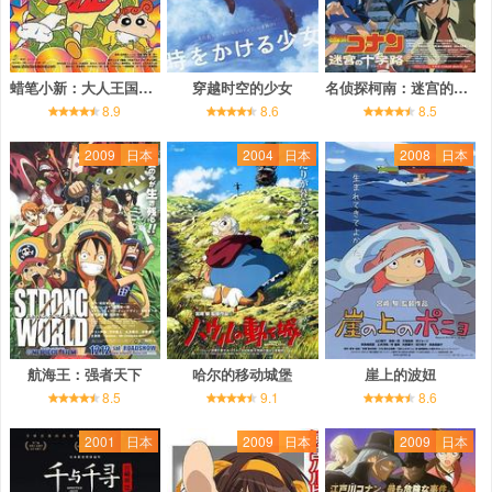
蜡笔小新：大人王国的反击
穿越时空的少女
名侦探柯南：迷宫的十字路口
8.9
8.6
8.5
2009
日本
2004
日本
2008
日本
航海王：强者天下
哈尔的移动城堡
崖上的波妞
8.5
9.1
8.6
2001
日本
2009
日本
2009
日本