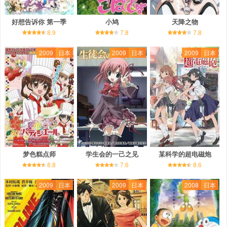
好想告诉你 第一季
小鸠
天降之物
8.9
7.8
7.8
2009
日本
2009
日本
2009
日本
梦色糕点师
学生会的一己之见
某科学的超电磁炮
8.8
7.6
8.6
2009
日本
2009
日本
2008
日本