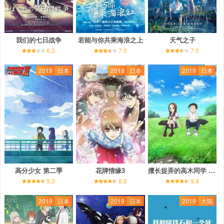
我们的七日战争
若能与你共乘海浪之上
天气之子
6.3
7.0
7.0
2019
日本
2019
日本
2019
日本
高分少女 第二季
花牌情缘3
擅长捉弄的高木同学 第二季
9.3
8.8
9.4
2019
日本
2019
日本
2019
大陆