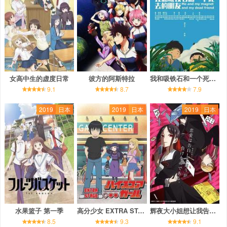
女高中生的虚度日常
彼方的阿斯特拉
我和吸铁石和一个死去的朋友
9.1
8.7
7.9
2019
日本
2019
日本
2019
日本
水果篮子 第一季
高分少女 EXTRA STAGE
辉夜大小姐想让我告白：天才们的恋爱头脑战
8.5
9.3
9.1