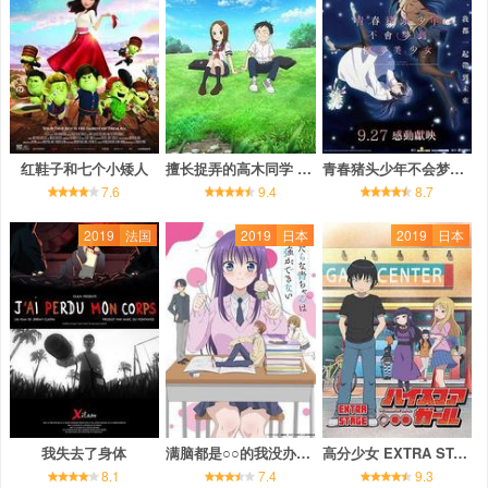
红鞋子和七个小矮人
擅长捉弄的高木同学 第二季
青春猪头少年不会梦到怀梦美少女
7.6
9.4
8.7
2019
法国
2019
日本
2019
日本
我失去了身体
满脑都是○○的我没办法谈恋爱
高分少女 EXTRA STAGE
8.1
7.4
9.3