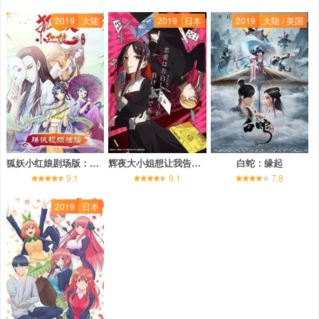
2019
大陆
2019
日本
2019
大陆 / 美国
狐妖小红娘剧场版：竹业篇
辉夜大小姐想让我告白：天才们的恋爱头脑战
白蛇：缘起
9.1
9.1
7.8
2019
日本