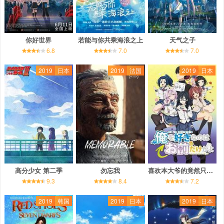
你好世界
若能与你共乘海浪之上
天气之子
6.8
7.0
7.0
2019
日本
2019
法国
2019
日本
高分少女 第二季
勿忘我
喜欢本大爷的竟然只有你一个？
9.3
8.4
7.2
2019
韩国
2019
日本
2019
日本