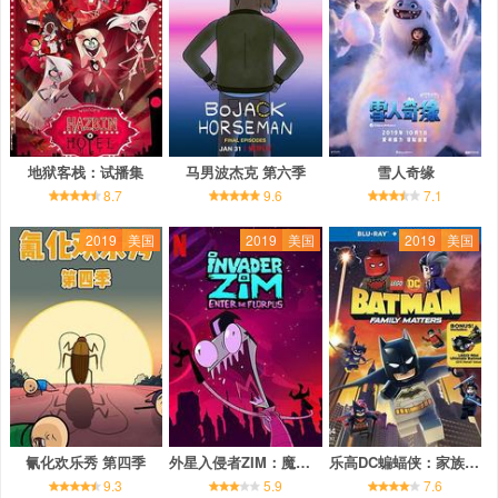
地狱客栈：试播集
马男波杰克 第六季
雪人奇缘
8.7
9.6
7.1
2019
美国
2019
美国
2019
美国
氰化欢乐秀 第四季
外星入侵者ZIM：魔幻入口
乐高DC蝙蝠侠：家族事务
9.3
5.9
7.6