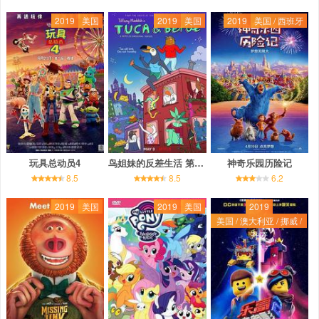
2019
美国
2019
美国
2019
美国 / 西班牙
玩具总动员4
鸟姐妹的反差生活 第一季
神奇乐园历险记
8.5
8.5
6.2
2019
美国
2019
美国
2019
美国 / 澳大利亚 / 挪威 /
丹麦