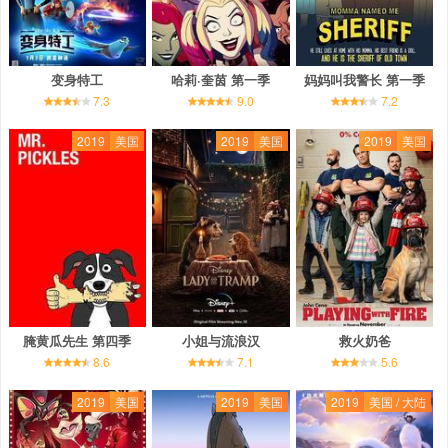
变身特工
哈莉·奎茵 第一季
妈妈叫我警长 第一季
7.3
9.0
7.2
2019
美国
2019
美国
2019
美国
腌黄瓜先生 第四季
小姐与流浪汉
救火奶爸
8.6
7.1
5.6
2019
美国
2019
美国
2019
美国 / 大陆