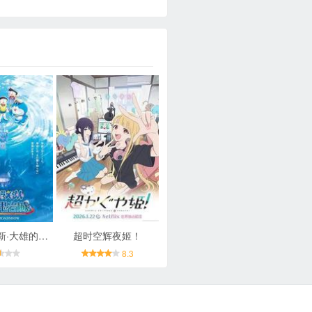
哆啦A梦：新·大雄的海底鬼岩城
超时空辉夜姬！
8.3