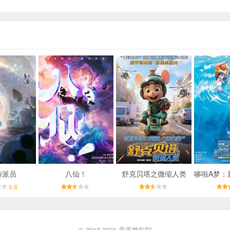
特派员
八仙！
舒克贝塔之微缩人类
6.8
© 2018-2021
蛋蛋赞影院