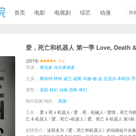
首页
电影
电视剧
综艺
动漫
爱，死亡和机器人 第一季 Love, Death & R
(2019)
9.2
导演：
维克多·马尔多纳多
主演：
斯科特·怀特
诺兰·诺斯
马修·杨·金
迈克尔·本耶尔
乔
类型：
喜剧
科幻
动画
恐怖
奇幻
制片国家/地区：
美国
又名：
爱 x 死 x 机器人 / 爱．死．机械人 / 爱情，死亡与
亡 & 机器人 / 爱、死亡+机器人 / 爱、死亡 & 机器人 第1辑 / L
剧情简介：
这部名为《爱，死亡和机器人》的动画短片合集由