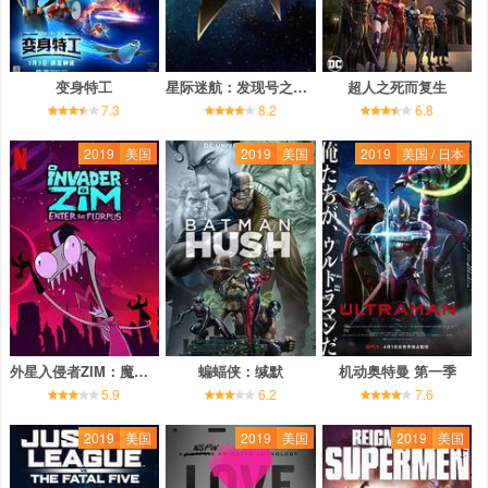
变身特工
星际迷航：发现号之短途 第二季
超人之死而复生
7.3
8.2
6.8
2019
美国
2019
美国
2019
美国 / 日本
外星入侵者ZIM：魔幻入口
蝙蝠侠：缄默
机动奥特曼 第一季
5.9
6.2
7.6
2019
美国
2019
美国
2019
美国