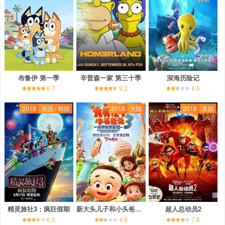
布鲁伊 第一季
辛普森一家 第三十季
深海历险记
9.7
9.2
4.5
2018
美国 / 韩国
2018
大陆
2018
美国
精灵旅社3：疯狂假期
新大头儿子和小头爸爸3：俄罗斯奇遇记
超人总动员2
6.6
4.8
7.8