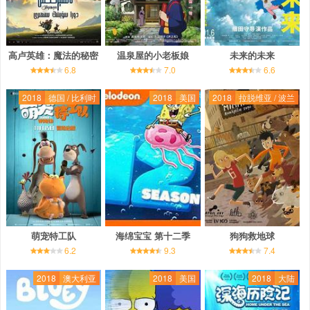
高卢英雄：魔法的秘密
温泉屋的小老板娘
未来的未来
6.8
7.0
6.6
2018
德国 / 比利时
2018
美国
2018
拉脱维亚 / 波兰
萌宠特工队
海绵宝宝 第十二季
狗狗救地球
6.2
9.3
7.4
2018
澳大利亚
2018
美国
2018
大陆