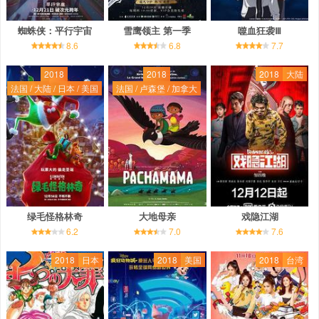
蜘蛛侠：平行宇宙
雪鹰领主 第一季
噬血狂袭Ⅲ
8.6
6.8
7.7
2018
2018
2018
大陆
法国 / 大陆 / 日本 / 美国
法国 / 卢森堡 / 加拿大
绿毛怪格林奇
大地母亲
戏隐江湖
6.2
7.0
7.6
2018
日本
2018
美国
2018
台湾