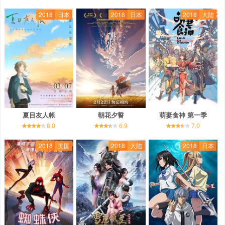
2018
日本
2018
日本
2018
大陆
夏目友人帐
朝花夕誓
萌妻食神 第一季
8.0
6.9
7.0
2018
美国
2018
大陆
2018
日本