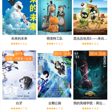
未来的未来
萌宠特工队
昆虫总动员2——来自远方的后援军
6.6
6.2
8.2
2018
2018
日本
2018
日本
法国 / 卢森堡 / 美国
白牙
企鹅公路
我的英雄学院：两位英雄
7.6
7.6
6.9