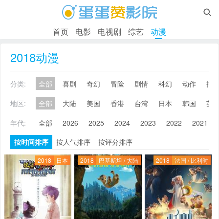

首页
电影
电视剧
综艺
动漫
2018动漫
分类:
全部
喜剧
奇幻
冒险
剧情
科幻
动作
搞
地区:
全部
大陆
美国
香港
台湾
日本
韩国
英
年代:
全部
2026
2025
2024
2023
2022
2021
按时间排序
按人气排序
按评分排序
2018
日本
2018
巴基斯坦 / 大陆
2018
法国 / 比利时