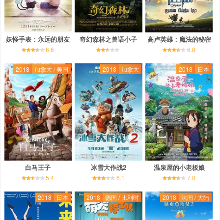
妖怪手表：永远的朋友
奇幻森林之兽语小子
高卢英雄：魔法的秘密
6.6
6.8
2018
加拿大 / 美国
2018
加拿大
2018
日本
白马王子
冰雪大作战2
温泉屋的小老板娘
5.4
6.1
7.0
2018
日本
2018
德国 / 比利时
2018
法国 / 大陆