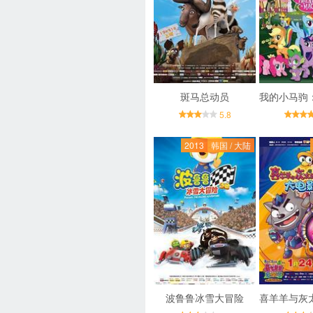
斑马总动员
5.8
2013
韩国 / 大陆
波鲁鲁冰雪大冒险