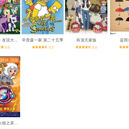
我的小马驹：友谊大魔法 第四季
辛普森一家 第二十五季
有顶天家族
蓝雨
9.6
9.3
8.9
2013
大陆
喜羊羊与灰太狼之喜气羊羊过蛇年