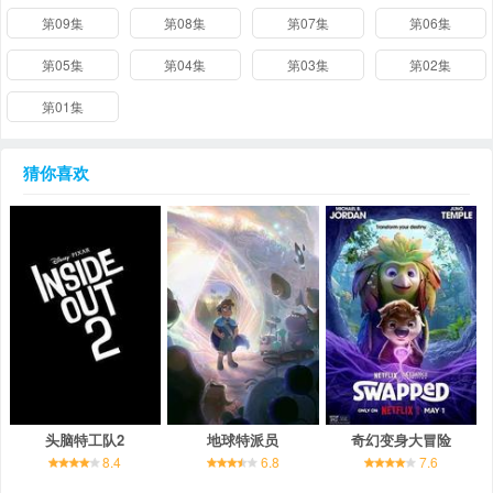
第09集
第08集
第07集
第06集
第05集
第04集
第03集
第02集
第01集
猜你喜欢
头脑特工队2
地球特派员
奇幻变身大冒险
8.4
6.8
7.6