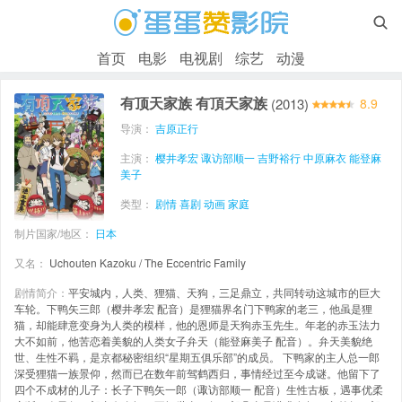

首页
电影
电视剧
综艺
动漫
有顶天家族 有頂天家族
(2013)
8.9
导演：
吉原正行
主演：
樱井孝宏
诹访部顺一
吉野裕行
中原麻衣
能登麻
美子
类型：
剧情
喜剧
动画
家庭
制片国家/地区：
日本
又名：
Uchouten Kazoku / The Eccentric Family
剧情简介：
平安城内，人类、狸猫、天狗，三足鼎立，共同转动这城市的巨大
车轮。下鸭矢三郎（樱井孝宏 配音）是狸猫界名门下鸭家的老三，他虽是狸
猫，却能肆意变身为人类的模样，他的恩师是天狗赤玉先生。年老的赤玉法力
大不如前，他苦恋着美貌的人类女子弁天（能登麻美子 配音）。弁天美貌绝
世、生性不羁，是京都秘密组织“星期五俱乐部”的成员。 下鸭家的主人总一郎
深受狸猫一族景仰，然而已在数年前驾鹤西归，事情经过至今成谜。他留下了
四个不成材的儿子：长子下鸭矢一郎（诹访部顺一 配音）生性古板，遇事优柔