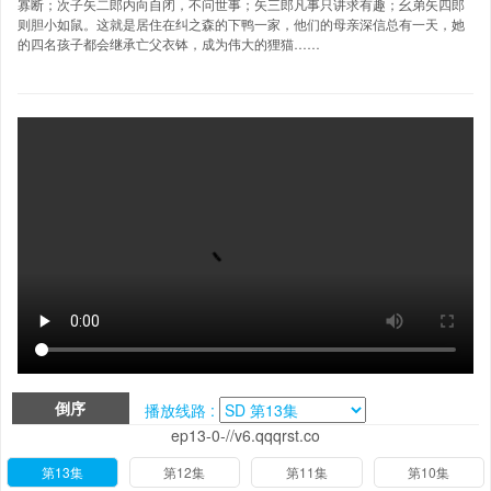
寡断；次子矢二郎内向自闭，不问世事；矢三郎凡事只讲求有趣；幺弟矢四郎
则胆小如鼠。这就是居住在纠之森的下鸭一家，他们的母亲深信总有一天，她
的四名孩子都会继承亡父衣钵，成为伟大的狸猫……
倒序
播放线路 :
ep13-0-//v6.qqqrst.co
第13集
第12集
第11集
第10集