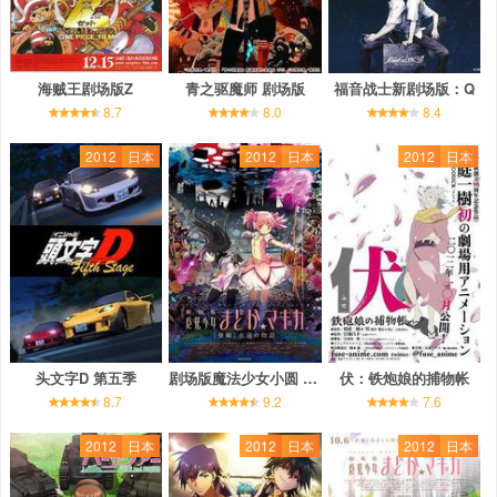
海贼王剧场版Z
青之驱魔师 剧场版
福音战士新剧场版：Q
8.7
8.0
8.4
2012
日本
2012
日本
2012
日本
头文字D 第五季
剧场版魔法少女小圆 后篇 永远的故事
伏：铁炮娘的捕物帐
8.7
9.2
7.6
2012
日本
2012
日本
2012
日本