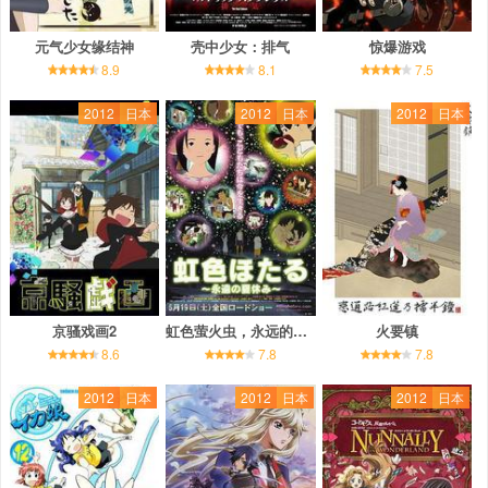
元气少女缘结神
壳中少女：排气
惊爆游戏
8.9
8.1
7.5
2012
日本
2012
日本
2012
日本
京骚戏画2
虹色萤火虫，永远的暑假
火要镇
8.6
7.8
7.8
2012
日本
2012
日本
2012
日本