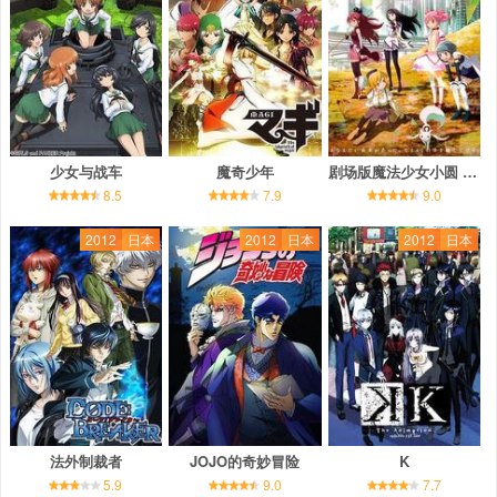
少女与战车
魔奇少年
剧场版魔法少女小圆 前篇 起始的故事
8.5
7.9
9.0
2012
日本
2012
日本
2012
日本
法外制裁者
JOJO的奇妙冒险
K
5.9
9.0
7.7