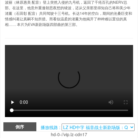
波丽（林原惠美 配音）登上突然入侵的九号机，返回了千疮百孔的NERV总
部。在这里，他意外重逢朝思夜想的绫波，还从父亲那里得知自己将和美少年
渚薰（石田彰 配音）共同驾驶十三号机。长达14年的空白，期间的沧桑巨变和
情感纠葛让真嗣不知所措。而看似温柔的渚薰为他揭开了种种难以置信的真
相…… 本片为EVA新剧场版四部曲的第三部。
倒序
播放线路 :
hd-0-//vip.lz-cdn17