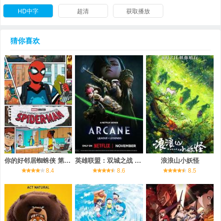
HD中字
超清
获取播放
猜你喜欢
你的好邻居蜘蛛侠 第一季
英雄联盟：双城之战 第二季
浪浪山小妖怪
8.4
8.6
8.5