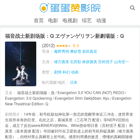

首页
电影
电视剧
综艺
动漫
福音战士新剧场版：Q ヱヴァンゲリヲン新劇場版：Q
(2012)
8.4
导演：
庵野秀明
摩砂雪
前田真宏
主演：
绪方惠美
石田彰
林原惠美
宫村优子
山寺宏一
类型：
剧情
科幻
动画
制片国家/地区：
日本
又名：
福音战士新剧场版：急 / Evangelion 3.0 YOU CAN (NOT) REDO /
Evangelion: 3.0 Quickening / Evangelion Shin Gekijôban: Kyu / Evangelion
New Theatrical Edition: Q
剧情简介：
14年前，初号机疑似神化第一形态的觉醒带来近三冲击，使世界发
生前所未有的巨变。在此之后，葛城美里（三石琴乃 配音）等NERV旧部出
走，成立了反抗seele和NERV的Wille。Wille授命明日香（宫村优子 配音）和
真里（坂本真绫 配音）夺回被封印在卫星轨道上的初号机和碇真嗣（绪方惠美
配音），但绝对禁止真嗣登上初号机。感受到周遭的敌意，懵懂的真嗣跟随绫