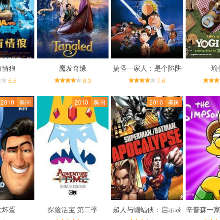
有情狼
魔发奇缘
搞怪一家人：是个陷阱
瑜
6.5
8.3
7.6
2010
美国
2010
美国
2010
美国
大坏蛋
探险活宝 第二季
超人与蝙蝠侠：启示录
辛普森一家