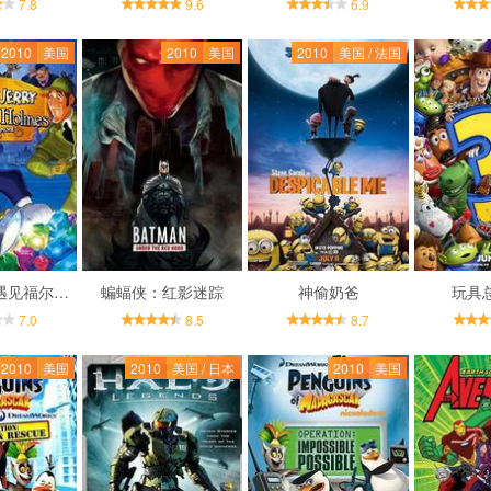
7.8
9.6
6.9
2010
美国
2010
美国
2010
美国 / 法国
汤姆与杰瑞遇见福尔摩斯
蝙蝠侠：红影迷踪
神偷奶爸
玩具
7.0
8.5
8.7
2010
美国
2010
美国 / 日本
2010
美国