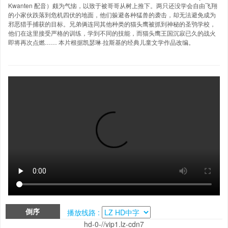
Kwanten 配音）颇为气恼，以致于被哥哥从树上推下。两只还没学会自由飞翔
的小家伙跌落到危机四伏的地面，他们躲避各种猛兽的袭击，却无法避免成为
邪恶猎手捕获的目标。兄弟俩连同其他种类的猫头鹰被抓到神秘的圣鸮学校，
他们在这里接受严格的训练，学到不同的技能，而猫头鹰王国沉寂已久的战火
即将再次点燃…… 本片根据凯瑟琳·拉斯基的经典儿童文学作品改编。
倒序
播放线路 :
hd-0-//vip1.lz-cdn7