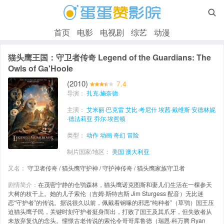

首页
电影
电视剧
综艺
动漫
猫头鹰王国：守卫者传奇 Legend of the Guardians: The
Owls of Ga'Hoole
(2010)
7.4
导演：
扎克·施奈德
主演：
艾米丽·巴克雷
艾比·考尼什
埃茜·戴维斯
安德林妮
·德法莉亚
乔尔·埃哲顿
类型：
动作
动画
奇幻
冒险
制片国家/地区：
美国
澳大利亚
又名：
守卫者传奇 / 猫头鹰守护神 / 守护神传奇 / 猫头鹰家族守卫者
剧情简介：
在茂密宁静的仓鸮森林，猫头鹰诺克图斯和妻儿们生活在一棵参天
大树的枝干上。她的儿子索伦（吉姆·斯特吉斯 Jim Sturgess 配音）无比迷
恋“守护者”的传说。据说很久以前，佩戴着钢喙的邪恶“纯种者”（草鸮）国王压
迫猫头鹰子民，关键时刻守护者挺身而出，打败了国王及其爪牙，但失败者从
未放弃复仇的念头。憧憬古老传说的索伦令哥哥库鲁德（瑞恩·科万腾 Ryan