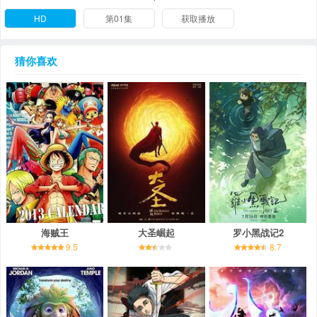
HD
第01集
获取播放
猜你喜欢
海贼王
大圣崛起
罗小黑战记2
9.5
8.7