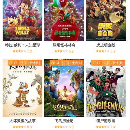
特拉·威利：未知星球
绿毛怪格林奇
虎皮萌企鹅
7.3
6.2
5.9
2017
法国 / 比利时
2014
法国 / 比利时
2017
法国 / 比利时
大坏狐狸的故事
飞鸟历险记
僵尸游乐园
8.3
5.8
7.4