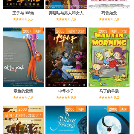
王子与108煞
叽哩咕与男人和女人
巧舌如父
5.5
7.6
7.9
2007
法国
2006
法国 / 大陆
2003
法国 / 大陆
章鱼的爱情
中华小子
马丁的早晨
7.9
9.6
9.2
2003
2000
法国
2006
法国
法国 / 比利时 / 加拿大 /
英国 / 拉脱维亚