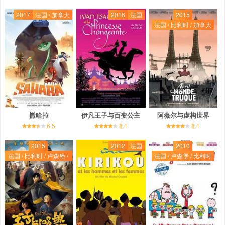
2017
法国 / 加拿大
2016
法国
2015
法国 / 比利时 / 加拿大
撒哈拉
伊凡王子与百变公主
阿薇尔与虚构世界
6.5
8.1
8.1
2015
2012
法国
2010
法国 / 比利时 / 卢森堡 /
法国 / 卢森堡 / 比利时
大陆