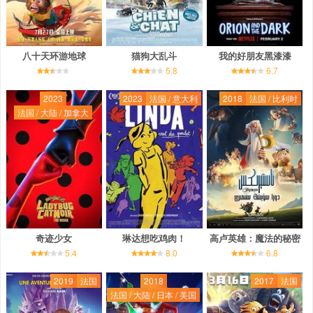
八十天环游地球
猫狗大乱斗
我的好朋友黑漆漆
5.8
6.7
2023
2023
法国 / 意大利
2018
法国 / 比利时
法国 / 大陆 / 加拿大
奇迹少女
琳达想吃鸡肉！
高卢英雄：魔法的秘密
5.4
8.0
6.8
2019
法国
2018
2017
法国
法国 / 大陆 / 日本 / 美国