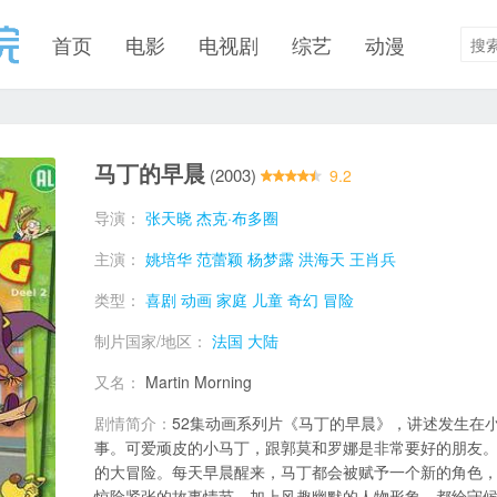
首页
电影
电视剧
综艺
动漫
马丁的早晨
(2003)
9.2
导演：
张天晓
杰克·布多圈
主演：
姚培华
范蕾颖
杨梦露
洪海天
王肖兵
类型：
喜剧
动画
家庭
儿童
奇幻
冒险
制片国家/地区：
法国
大陆
又名：
Martin Morning
剧情简介：
52集动画系列片《马丁的早晨》，讲述发生在
事。可爱顽皮的小马丁，跟郭莫和罗娜是非常要好的朋友
的大冒险。每天早晨醒来，马丁都会被赋予一个新的角色
惊险紧张的故事情节，加上风趣幽默的人物形象，都给守