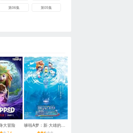
第06集
第05集
身大冒险
哆啦A梦：新·大雄的海底鬼岩城
7.6