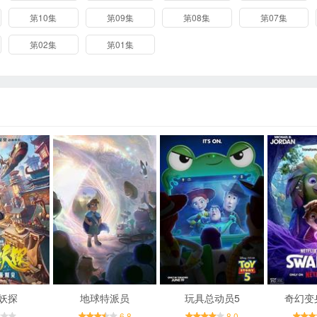
第10集
第09集
第08集
第07集
第02集
第01集
妖探
地球特派员
玩具总动员5
奇幻变
6.8
8.0