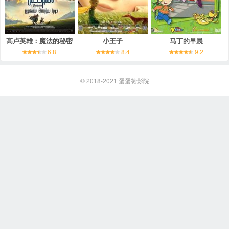
高卢英雄：魔法的秘密
小王子
马丁的早晨
6.8
8.4
9.2
© 2018-2021
蛋蛋赞影院