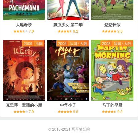
大地母亲
瓢虫少女 第二季
悠悠长假
7.0
9.2
9.5
2009
法国
2006
法国 / 大陆
2003
法国 / 大陆
克里蒂，童话的小屋
中华小子
马丁的早晨
7.9
9.6
9.2
© 2018-2021
蛋蛋赞影院