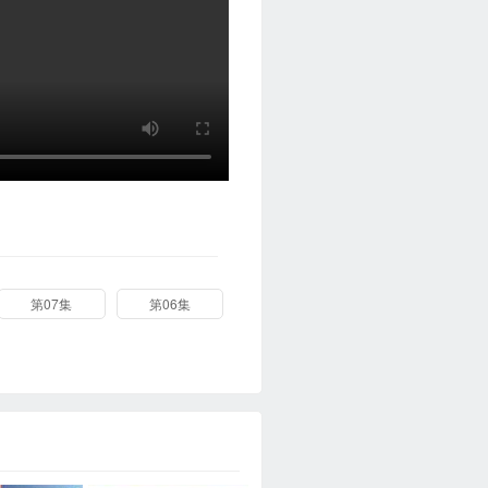
第07集
第06集