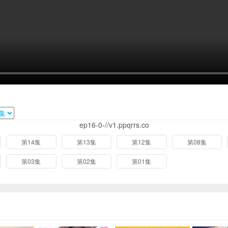
ep16-0-//v1.ppqrrs.co
第14集
第13集
第12集
第08集
第03集
第02集
第01集