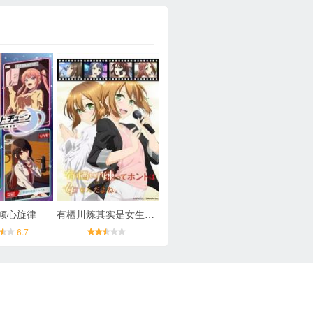
倾心旋律
有栖川炼其实是女生对吧
6.7