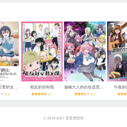
和班上第二可爱的女孩子成为了朋友
相反的你和我
迦楠大人的白给是恶魔级
午夜的
6.4
9.1
6.7
© 2018-2021
蛋蛋赞影院