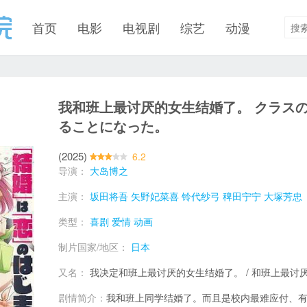
首页
电影
电视剧
综艺
动漫
我和班上最讨厌的女生结婚了。 クラス
ることになった。
(2025)
6.2
导演：
大岛博之
主演：
坂田将吾
矢野妃菜喜
铃代纱弓
稗田宁宁
大塚芳忠
类型：
喜剧
爱情
动画
制片国家/地区：
日本
又名：
我决定和班上最讨厌的女生结婚了。 / 和班上最讨
剧情简介：
我和班上同学结婚了。而且是校内最难应付、有