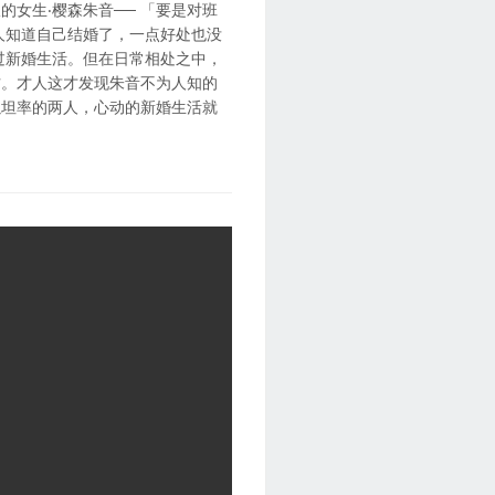
女生‧樱森朱音── 「要是对班
人知道自己结婚了，一点好处也没
过新婚生活。但在日常相处之中，
方。才人这才发现朱音不为人知的
以坦率的两人，心动的新婚生活就