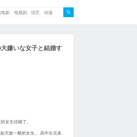

の大嫌いな女子と結婚す
厌的女生结婚了。
如天敌一般的女生。 高中生北条