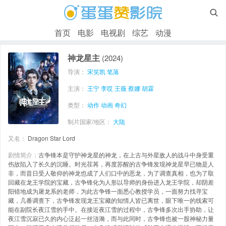

首页
电影
电视剧
综艺
动漫
神龙星主
(2024)
导演：
宋笑凯
笔落
主演：
王宁
李哎
王薇
蔡娜
胡霖
类型：
动作
动画
奇幻
制片国家/地区：
大陆
又名：
Dragon Star Lord
剧情简介：
古争锋本是守护神龙星的神龙，在上古与外星敌人的战斗中身受重
伤故陷入了长久的沉睡。时光荏苒，再度苏醒的古争锋发现神龙星早已物是人
非，而昔日受人敬仰的神龙也成了人们口中的恶龙，为了调查真相，也为了取
回藏在龙王学院的宝藏，古争锋化为人形以导师的身份进入龙王学院，却阴差
阳错地成为屠龙系的老师，为此古争锋一面悉心教授学员，一面努力找寻宝
藏，几番调查下，古争锋发现龙王宝藏的知情人皆已离世，眼下唯一的线索可
能在副院长夜江雪的手中。在接近夜江雪的过程中，古争锋多次出手协助，让
夜江雪沉寂已久的内心泛起一丝涟漪，而与此同时，古争锋也被一股神秘力量