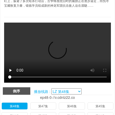
盯上，躲避了多次暗杀行动后，古争锋感觉旧时的威胁正在逐步逼近，而找寻
宝藏恢复力量，锻炼学员组成新的神龙军团抗击敌人迫在眉睫……
倒序
播放线路 :
ep48-0-//v.cdnlz22.co
第48集
第47集
第46集
第45集