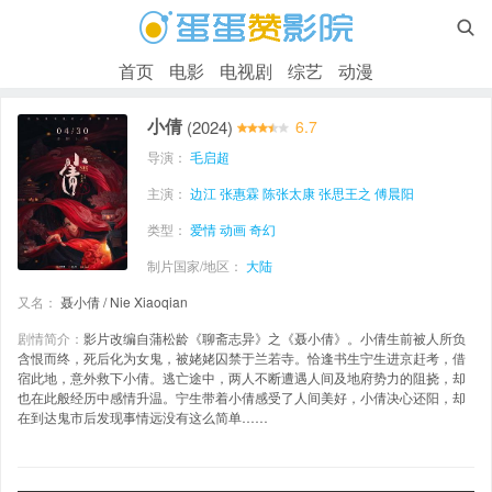

首页
电影
电视剧
综艺
动漫
小倩
(2024)
6.7
导演：
毛启超
主演：
边江
张惠霖
陈张太康
张思王之
傅晨阳
类型：
爱情
动画
奇幻
制片国家/地区：
大陆
又名：
聂小倩 / Nie Xiaoqian
剧情简介：
影片改编自蒲松龄《聊斋志异》之《聂小倩》。小倩生前被人所负
含恨而终，死后化为女鬼，被姥姥囚禁于兰若寺。恰逢书生宁生进京赶考，借
宿此地，意外救下小倩。逃亡途中，两人不断遭遇人间及地府势力的阻挠，却
也在此般经历中感情升温。宁生带着小倩感受了人间美好，小倩决心还阳，却
在到达鬼市后发现事情远没有这么简单……