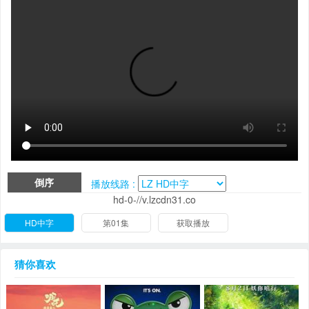
倒序
播放线路 :
hd-0-//v.lzcdn31.co
HD中字
第01集
获取播放
猜你喜欢